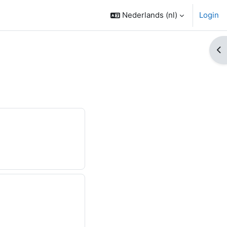
Nederlands ‎(nl)‎
Login
Op