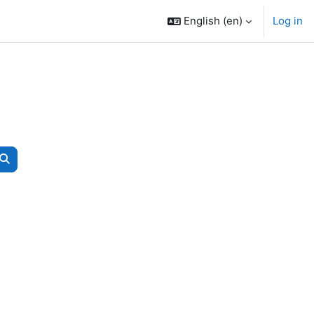
English ‎(en)‎
Log in
Search courses